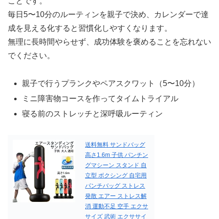
ことです。
毎日5〜10分のルーティンを親子で決め、カレンダーで達
成を見える化すると習慣化しやすくなります。
無理に長時間やらせず、成功体験を褒めることを忘れない
でください。
親子で行うプランクやペアスクワット（5〜10分）
ミニ障害物コースを作ってタイムトライアル
寝る前のストレッチと深呼吸ルーティン
送料無料 サンドバッグ
高さ1.6m 子供 パンチン
グマシーン スタンド 自
立型 ボクシング 自宅用
パンチバッグ ストレス
発散 エアー ストレス解
消 運動不足 空手 エクサ
サイズ 武術 エクササイ