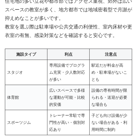
住宅地の多い立花や都市部ではアクセス重視、郊外は広い
スペースの教室が多く、地方都市では地域密着型で月謝が
抑えめなことが多いです。
教室を選ぶ際は駐車場や公共交通の利便性、室内床材や更
衣室の有無、感染対策などを確認すると安心です。
施設タイプ
利点
注意点
専用設備でプログラ
駅近だが料金が高
スタジオ
ム充実・少人数対応
め・駐車場がないこ
が多い
とも
広いスペースで多様
設備の専有時間が限
体育館
な運動が可能・比較
られる・送迎が必要
的安価
な場合も
トレーナー常駐で専
子ども向け設備が少
スポーツジム
門性が高い・個別対
ない場合がある・利
応あり
用時間に制約