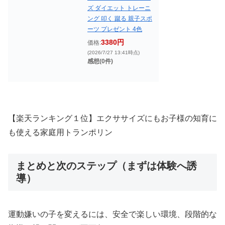
ズ ダイエット トレーニ
ング 叩く 蹴る 親子スポ
ーツ プレゼント 4色
3380円
価格:
(2026/7/27 13:41時点)
感想(0件)
【楽天ランキング１位】エクササイズにもお子様の知育に
も使える家庭用トランポリン
まとめと次のステップ（まずは体験へ誘
導）
運動嫌いの子を変えるには、安全で楽しい環境、段階的な