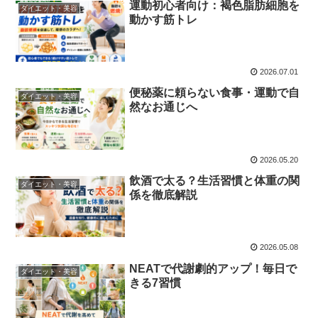
運動初心者向け：褐色脂肪細胞を
ダイエット・美容
動かす筋トレ
2026.07.01
便秘薬に頼らない食事・運動で自
ダイエット・美容
然なお通じへ
2026.05.20
飲酒で太る？生活習慣と体重の関
ダイエット・美容
係を徹底解説
2026.05.08
NEATで代謝劇的アップ！毎日で
ダイエット・美容
きる7習慣