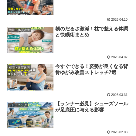
2026.04.10
朝のだるさ激減！枕で整える体調
機能・体質改善
と快眠術まとめ
2026.04.07
今すぐできる！姿勢が良くなる背
機能・体質改善
骨ゆがみ改善ストレッチ7選
2026.03.31
【ランナー必見】シューズソール
トレーニング
が足底圧に与える影響
2026.02.03