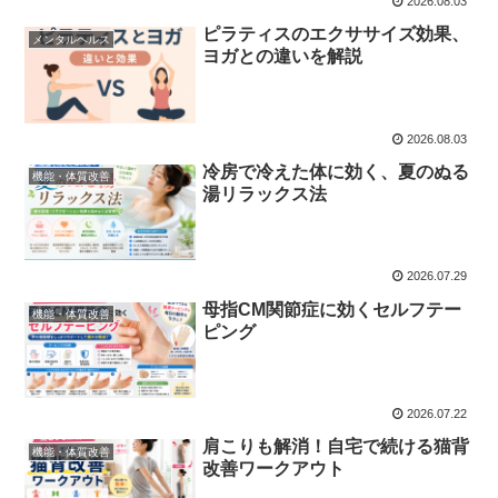
2026.08.03
ピラティスのエクササイズ効果、
メンタルヘルス
ヨガとの違いを解説
2026.08.03
冷房で冷えた体に効く、夏のぬる
機能・体質改善
湯リラックス法
2026.07.29
母指CM関節症に効くセルフテー
機能・体質改善
ピング
2026.07.22
肩こりも解消！自宅で続ける猫背
機能・体質改善
改善ワークアウト