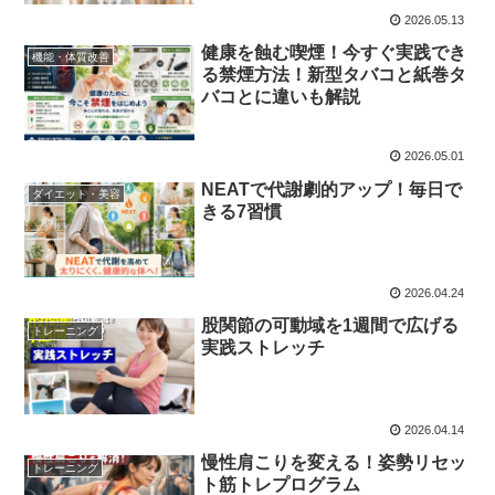
2026.05.13
健康を蝕む喫煙！今すぐ実践でき
機能・体質改善
る禁煙方法！新型タバコと紙巻タ
バコとに違いも解説
2026.05.01
NEATで代謝劇的アップ！毎日で
ダイエット・美容
きる7習慣
2026.04.24
股関節の可動域を1週間で広げる
トレーニング
実践ストレッチ
2026.04.14
慢性肩こりを変える！姿勢リセッ
トレーニング
ト筋トレプログラム