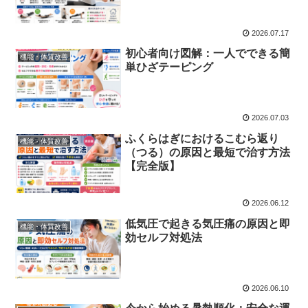
2026.07.17
初心者向け図解：一人でできる簡
機能・体質改善
単ひざテーピング
2026.07.03
ふくらはぎにおけるこむら返り
機能・体質改善
（つる）の原因と最短で治す方法
【完全版】
2026.06.12
低気圧で起きる気圧痛の原因と即
機能・体質改善
効セルフ対処法
2026.06.10