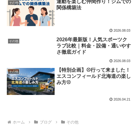
運動を楽しむ仲間作り！ジムでの
その他
関係構築法
2026.08.03
2026年最新版！人気スポーツク
その他
ラブ比較｜料金・設備・通いやす
さ徹底ガイド
2026.08.03
【特別企画】⚾行って来ました！
その他
エスコンフィールド北海道の楽し
み方⚾
2026.04.21
ホーム
ブログ
その他