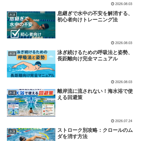
2026.08.03
息継ぎで水中の不安を解消する、
水泳
初心者向けトレーニング法
2026.08.03
泳ぎ続けるための呼吸法と姿勢、
水泳
長距離向け完全マニュアル
2026.08.03
離岸流に流されない！海水浴で使
水泳
える回避策
2026.07.24
ストローク別攻略：クロールのム
水泳
ダを消す方法