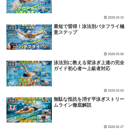
2026.03.10
最短で習得！泳法別バタフライ極
水泳
意ステップ
2026.03.06
泳法別に教える背泳ぎ上達の完全
水泳
ガイド初心者〜上級者対応
2026.03.03
無駄な抵抗を消す平泳ぎストリー
水泳
ムライン徹底解説
2026.02.27