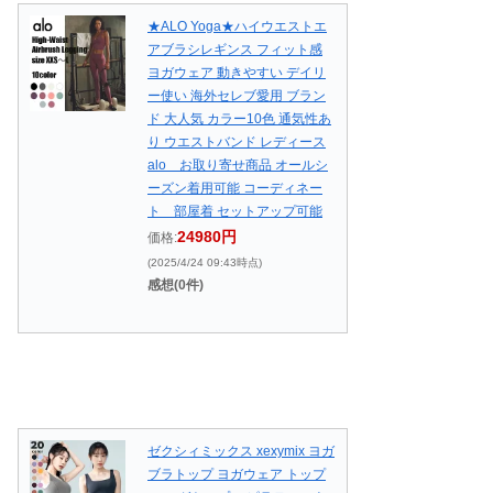
★ALO Yoga★ハイウエストエ
アブラシレギンス フィット感
ヨガウェア 動きやすい デイリ
ー使い 海外セレブ愛用 ブラン
ド 大人気 カラー10色 通気性あ
り ウエストバンド レディース
alo お取り寄せ商品 オールシ
ーズン着用可能 コーディネー
ト 部屋着 セットアップ可能
24980円
価格:
(2025/4/24 09:43時点)
感想(0件)
ゼクシィミックス xexymix ヨガ
ブラトップ ヨガウェア トップ