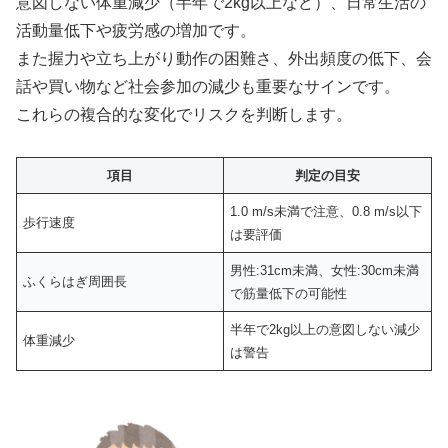
意図しない体重減少（半年で2kg以上など）、日常生活の
活動量低下や疲労感の増加です。
また握力や立ち上がり動作の困難さ、外出頻度の低下、会
話や買い物など社会参加の減少も重要なサインです。
これらの複合的な変化でリスクを判断します。
項目
判定の目安
1.0 m/s未満で注意、0.8 m/s以下
歩行速度
は要評価
男性:31cm未満、女性:30cm未満
ふくらはぎ周囲長
で筋量低下の可能性
半年で2kg以上の意図しない減少
体重減少
は警告