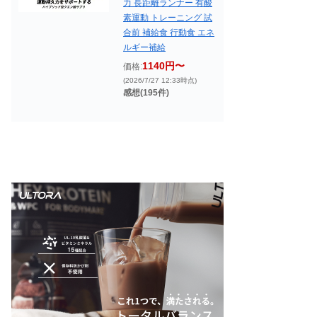
力 長距離ランナー 有酸
素運動 トレーニング 試
合前 補給食 行動食 エネ
ルギー補給
1140円〜
価格:
(2026/7/27 12:33時点)
感想(195件)