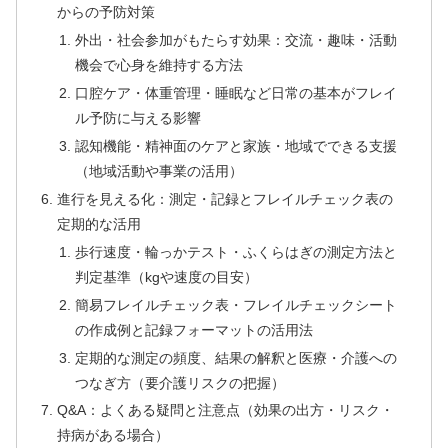
からの予防対策
外出・社会参加がもたらす効果：交流・趣味・活動
機会で心身を維持する方法
口腔ケア・体重管理・睡眠など日常の基本がフレイ
ル予防に与える影響
認知機能・精神面のケアと家族・地域でできる支援
（地域活動や事業の活用）
進行を見える化：測定・記録とフレイルチェック表の
定期的な活用
歩行速度・輪っかテスト・ふくらはぎの測定方法と
判定基準（kgや速度の目安）
簡易フレイルチェック表・フレイルチェックシート
の作成例と記録フォーマットの活用法
定期的な測定の頻度、結果の解釈と医療・介護への
つなぎ方（要介護リスクの把握）
Q&A：よくある疑問と注意点（効果の出方・リスク・
持病がある場合）