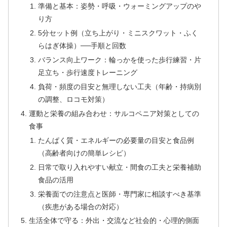
準備と基本：姿勢・呼吸・ウォーミングアップのや
り方
5分セット例（立ち上がり・ミニスクワット・ふく
らはぎ体操）──手順と回数
バランス向上ワーク：輪っかを使った歩行練習・片
足立ち・歩行速度トレーニング
負荷・頻度の目安と無理しない工夫（年齢・持病別
の調整、ロコモ対策）
運動と栄養の組み合わせ：サルコペニア対策としての
食事
たんぱく質・エネルギーの必要量の目安と食品例
（高齢者向けの簡単レシピ）
日常で取り入れやすい献立・間食の工夫と栄養補助
食品の活用
栄養面での注意点と医師・専門家に相談すべき基準
（疾患がある場合の対応）
生活全体で守る：外出・交流など社会的・心理的側面