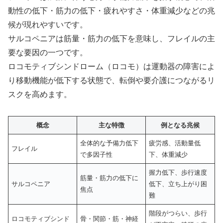
動性の低下・筋力の低下・疲れやすさ・体重減少などの兆
候が現れやすいです。
サルコペニアは筋量・筋力の低下を意味し、フレイルの主
要な要因の一つです。
ロコモティブシンドローム（ロコモ）は運動器の障害によ
り移動機能が低下する状態で、転倒や要介護につながるリ
スクを高めます。
概念
主な特徴
例となる兆候
全体的な予備力低下
疲労感、活動量低
フレイル
で多因子性
下、体重減少
握力低下、歩行速度
筋量・筋力の低下に
サルコペニア
低下、立ち上がり困
焦点
難
階段がつらい、歩行
ロコモティブシンド
骨・関節・筋・神経