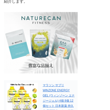
紹介します。
マラソン サプリ
WINZONE ENERGY
GEL (ウィンゾーン エナ
ジージェル) 4個 8個 12
個セット 日本新薬 持久