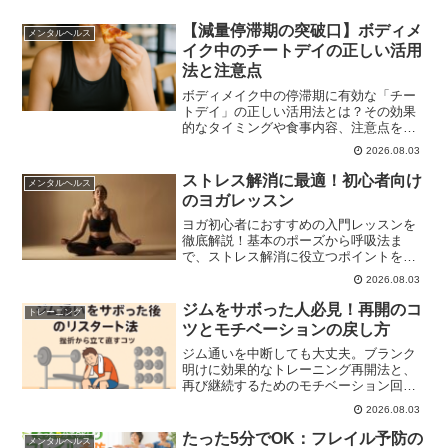
【減量停滞期の突破口】ボディメ
メンタルヘルス
イク中のチートデイの正しい活用
法と注意点
ボディメイク中の停滞期に有効な「チー
トデイ」の正しい活用法とは？その効果
的なタイミングや食事内容、注意点を初
心者向けにわかりやすく解説します。
2026.08.03
ストレス解消に最適！初心者向け
メンタルヘルス
のヨガレッスン
ヨガ初心者におすすめの入門レッスンを
徹底解説！基本のポーズから呼吸法ま
で、ストレス解消に役立つポイントをわ
かりやすく紹介。リラックスしながら健
2026.08.03
康をサポートするヨガの魅力を体験しま
しょう。
ジムをサボった人必見！再開のコ
トレーニング
ツとモチベーションの戻し方
ジム通いを中断しても大丈夫。ブランク
明けに効果的なトレーニング再開法と、
再び継続するためのモチベーション回復
術を紹介します。
2026.08.03
たった5分でOK：フレイル予防の
メンタルヘルス