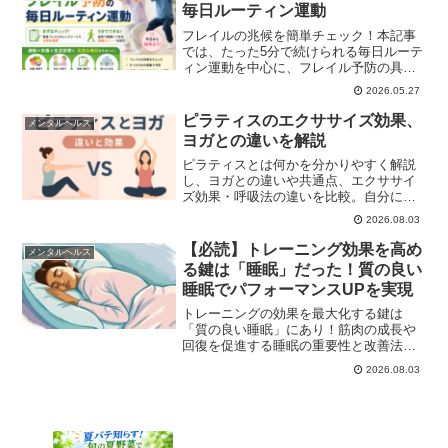
毎日ルーティン運動
フレイルの兆候を簡単チェック！本記事
では、たった5分で続けられる毎日ルーテ
ィン運動を中心に、フレイル予防の具体
策をわかりやすく解説します。自宅でで
2026.05.27
きる簡易フレイルチェックシートの活用
法や、歩行速度・ふくらはぎ測定などの
ピラティスのエクササイズ効果、
メンタルヘルス
確認ポイント、サルコペニア・ロコモ対
ヨガとの違いを解説
策に役立つ運動メニューを紹介。さら
に、たんぱく質を意識した食事、外出や
ピラティスとは何かを分かりやすく解説
交流による心身維持、継続のコツまで幅
し、ヨガとの違いや共通点、エクササイ
広く掲載しています。高齢者本人はもち
ズ効果・呼吸法の違いを比較。自分に合
ろん、家族の健康管理にも役立つ内容で
ったトレーニングの選び方やおすすめの
2026.08.03
す。
始め方も紹介します。
【必読】トレーニング効果を高め
メンタルヘルス
る鍵は「睡眠」だった！質の良い
睡眠でパフォーマンスUPを実現
トレーニングの効果を最大化する鍵は
「質の良い睡眠」にあり！筋肉の成長や
回復を促進する睡眠の重要性と改善法を
徹底解説。
2026.08.03