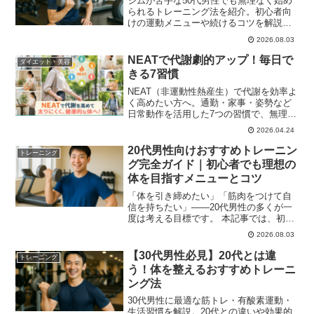
ジムが苦手な50代男性でも無理なく始め
られるトレーニング法を紹介。初心者向
けの運動メニューや続けるコツを解説
し、健康的な毎日をサポートします。
2026.08.03
NEATで代謝劇的アップ！毎日で
ダイエット・美容
きる7習慣
NEAT（非運動性熱産生）で代謝を効率よ
く高めたい方へ。通勤・家事・姿勢など
日常動作を活用した7つの習慣で、無理な
く消費カロリーをアップ。科学的根拠や
2026.04.24
計算方法、筋トレ・食事との組み合わせ
まで解説し、毎日続けられる代謝改善法
20代男性向けおすすめトレーニン
トレーニング
を紹介します。
グ完全ガイド｜初心者でも理想の
体を目指すメニューとコツ
「体を引き締めたい」「筋肉をつけて自
信を持ちたい」——20代男性の多くが一
度は考える目標です。 本記事では、初心
者でも無理なく実践できるトレーニング
2026.08.03
方法を中心に、理想の体型を目指す具体
的なメニューとポイントを解説します。
【30代男性必見】20代とは違
トレーニング
う！体を整えるおすすめトレーニ
ング法
30代男性に最適な筋トレ・有酸素運動・
生活習慣を解説。20代との違いや効果的