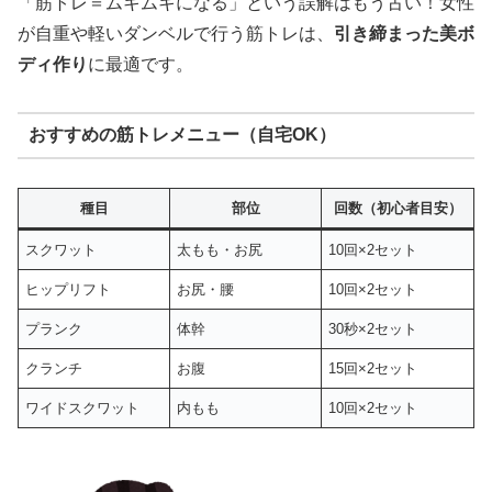
「筋トレ＝ムキムキになる」という誤解はもう古い！女性
が自重や軽いダンベルで行う筋トレは、
引き締まった美ボ
ディ作り
に最適です。
おすすめの筋トレメニュー（自宅OK）
種目
部位
回数（初心者目安）
スクワット
太もも・お尻
10回×2セット
ヒップリフト
お尻・腰
10回×2セット
プランク
体幹
30秒×2セット
クランチ
お腹
15回×2セット
ワイドスクワット
内もも
10回×2セット