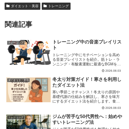
ダイエット・美容
トレーニング
関連記事
トレーニング中の音楽プレイリス
トレーニング
ト
トレーニング中にモチベーションを高め
る音楽プレイリストを紹介。筋トレ・ラ
ンニング・有酸素運動に最適なBGMを厳
選して解説します。
2026.08.03
冬太り対策ガイド！寒さを利用し
ダイエット・美容
たダイエット法
寒い季節こそチャンス！冬太りの原因や
基礎代謝の仕組みを解説し、寒さを味方
にするダイエット法を紹介します。食
事・運動・生活習慣の見直しで、冬でも
2026.08.03
スッキリ体型をキープしましょう。
ジムが苦手な50代男性へ：始めや
トレーニング
すいトレーニング法