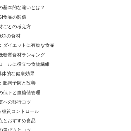
Iの基本的な違いとは？
GI食品の関係
食材ごとの考え方
GIの食材
覧：ダイエットに有効な食品
低糖質食材ランキング
ロールに役立つ食物繊維
具体的な健康効果
：肥満予防と改善
の低下と血糖値管理
慣への移行コツ
る糖質コントロール
点とおすすめ食品
の選び方とコツ