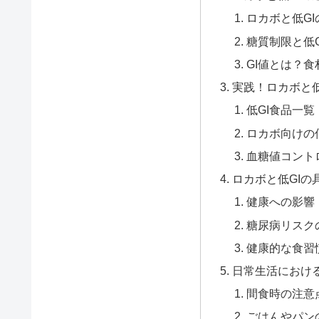
ロカボと低G
糖質制限と低
GI値とは？
実践！ロカボと低
低GI食品一
ロカボ向けの
血糖値コント
ロカボと低GIの
健康への影響
糖尿病リスク
健康的な食習
日常生活におけ
間食時の注意
ごはんやパン