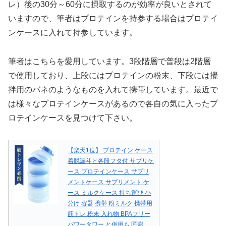
レ）後の30分～60分に摂取するのが効率が良いとされて
いますので、筆者はプロテインを持参する場合はプロテイ
ンケースに入れて持参しています。
筆者はこちらを愛用しています。3段階層で普段は2階層
で使用しており、上段にはプロテインの粉末、下段には攪
拌用のバネのようなものを入れて携帯しています。最近で
は様々なプロテインケースがあるので各自の気に入ったプ
ロテインケースを見つけて下さい。
【楽天1位】 プロテイン ケース
着脱漏斗と各段フタ付 サプリケ
ース プロテインケース サプリ
メントケース サプリメント ケ
ース ミルクケース 持ち運び 小
分け 容器 携帯 粉ミルク 携帯用
筋トレ 粉末 入れ物 BPAフリー
パワータワー と併用も 匠彩