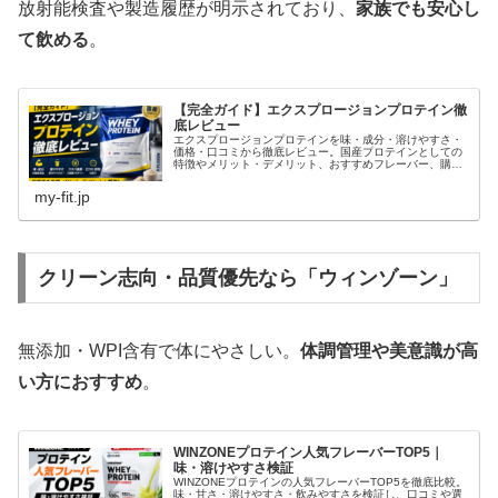
放射能検査や製造履歴が明示されており、
家族でも安心し
て飲める
。
【完全ガイド】エクスプロージョンプロテイン徹
底レビュー
エクスプロージョンプロテインを味・成分・溶けやすさ・
価格・口コミから徹底レビュー。国産プロテインとしての
特徴やメリット・デメリット、おすすめフレーバー、購入
前の注意点まで分かりやすく解説します。
my-fit.jp
クリーン志向・品質優先なら「ウィンゾーン」
無添加・WPI含有で体にやさしい。
体調管理や美意識が高
い方におすすめ
。
WINZONEプロテイン人気フレーバーTOP5｜
味・溶けやすさ検証
WINZONEプロテインの人気フレーバーTOP5を徹底比較。
味・甘さ・溶けやすさ・飲みやすさを検証し、口コミや選