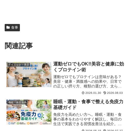
食事
関連記事
運動ゼロでもOK‼美容と健康に効
ダイエット・美容
くプロテイン術
運動ゼロでもプロテインは意味がある？
美容・健康・満腹感への効果や、日常で
の正しい摂り方、種類の選び方、太らな
いコツまで管理栄養士視点でわかりやす
2026.01.30
2026.08.03
く解説。
睡眠・運動・食事で整える免疫力
機能・体質改善
基礎ガイド
免疫力を高めたい方へ。睡眠・運動・食
事の基本をわかりやすく解説し、毎日の
生活で実践できる習慣改善法を紹介。免
疫を支える栄養素やおすすめ食材、簡単
2026.05.15
2026.07.27