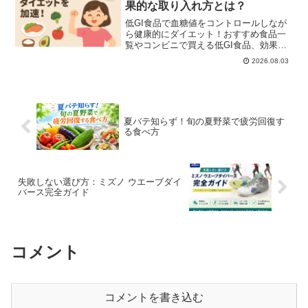
果的な取り入れ方とは？
低GI食品で血糖値をコントロールしなが
ら健康的にダイエット！おすすめ食品一
覧やコンビニで買える低GI食品、効果的
な取り入れ方、成功事例まで徹底解説。
2026.08.03
食事法やGI値ランキングを知りたい初心
者にも最適なガイドです。
夏バテ知らず！旬の夏野菜で疲労回復す
る食べ方
失敗しない選び方：ミズノ ウエーブダイ
バース完全ガイド
コメント
コメントを書き込む