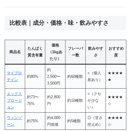
比較表｜成分・価格・味・飲みやすさ
価格
たんぱく
フレーバ
飲みやす
おすすめ
商品名
（1kgあ
質含有量
ー数
さ
度
たり）
約
マイプロ
○（個人
★★★★
約80%
2,500〜
約60種類
テイン
差あり）
★
3,500円
エックス
○（クセ
約73〜
約2,800
★★★★
プロージ
約10種類
が少な
75%
円
☆
ョン
い）
ウィンゾ
約4,000
◎（甘さ
★★★★
約75%
約5種類
ーン
円前後
控えめ）
☆