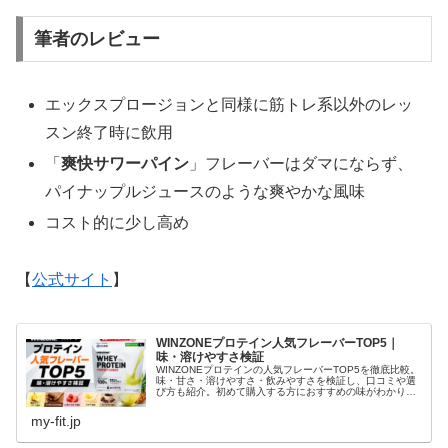
筆者のレビュー
エックスプロージョンと同様に筋トレ系以外のレッ
スン終了時に飲用
「
爽快サワーパイン
」フレーバーはダマにならず、
パイナップルジュースのような爽やかな風味
コスト的に少し高め
【
公式サイト
】
WINZONEプロテイン人気フレーバーTOP5｜
味・溶けやすさ検証
WINZONEプロテインの人気フレーバーTOP5を徹底比較。
味・甘さ・溶けやすさ・飲みやすさを検証し、口コミや選
び方も紹介。初めて購入する方におすすめの味がわかりま
す。
my-fit.jp