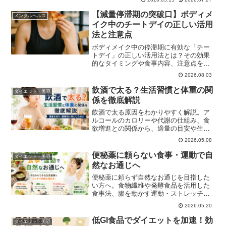
な運動、睡眠の質を高めるコツまで網羅
し、健康維持に役立つ基礎知識をまとめ
【減量停滞期の突破口】ボディメ
メンタルヘルス
ました。
イク中のチートデイの正しい活用
法と注意点
ボディメイク中の停滞期に有効な「チー
トデイ」の正しい活用法とは？その効果
的なタイミングや食事内容、注意点を初
心者向けにわかりやすく解説します。
2026.08.03
飲酒で太る？生活習慣と体重の関
ダイエット・美容
係を徹底解説
飲酒で太る原因をわかりやすく解説。ア
ルコールのカロリーや代謝の仕組み、食
欲増進との関係から、適量の目安や生活
習慣病リスクまで網羅。ビール・日本
2026.05.08
酒・ワインの違いや、減酒・改善の実践
法も紹介し、健康的な飲酒習慣をサポー
便秘薬に頼らない食事・運動で自
ダイエット・美容
トします。
然なお通じへ
便秘薬に頼らず自然なお通じを目指した
い方へ。食物繊維や発酵食品を活用した
食事法、腸を動かす運動・ストレッチ、
毎日の生活習慣改善まで分かりやすく解
2026.05.20
説。即効対策から長期的なセルフケアま
で、無理なく続けられる便秘解消法をま
低GI食品でダイエットを加速！効
ダイエット・美容
とめました。