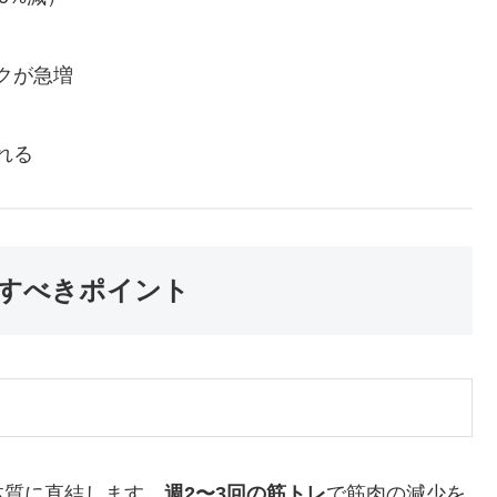
クが急増
れる
識すべきポイント
体質に直結します。
週2〜3回の筋トレ
で筋肉の減少を