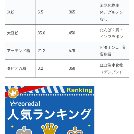
炭水化物主
米粉
6.5
365
体、グルテン
なし
たんぱく質・
大豆粉
35.0
450
イソフラボン
ビタミンE、良
アーモンド粉
21.2
579
質脂質
ほぼ炭水化物
タピオカ粉
0.2
358
（デンプン）