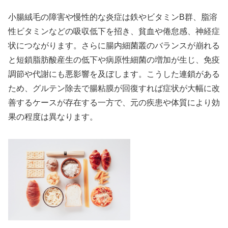
小腸絨毛の障害や慢性的な炎症は鉄やビタミンB群、脂溶
性ビタミンなどの吸収低下を招き、貧血や倦怠感、神経症
状につながります。さらに腸内細菌叢のバランスが崩れる
と短鎖脂肪酸産生の低下や病原性細菌の増加が生じ、免疫
調節や代謝にも悪影響を及ぼします。こうした連鎖がある
ため、グルテン除去で腸粘膜が回復すれば症状が大幅に改
善するケースが存在する一方で、元の疾患や体質により効
果の程度は異なります。