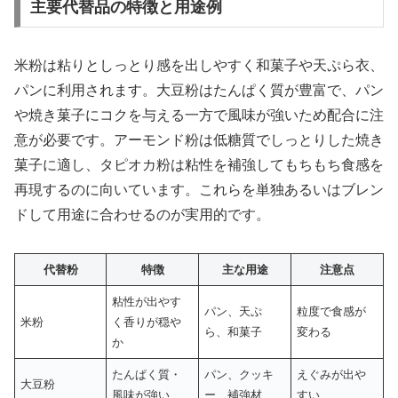
主要代替品の特徴と用途例
米粉は粘りとしっとり感を出しやすく和菓子や天ぷら衣、
パンに利用されます。大豆粉はたんぱく質が豊富で、パン
や焼き菓子にコクを与える一方で風味が強いため配合に注
意が必要です。アーモンド粉は低糖質でしっとりした焼き
菓子に適し、タピオカ粉は粘性を補強してもちもち食感を
再現するのに向いています。これらを単独あるいはブレン
ドして用途に合わせるのが実用的です。
代替粉
特徴
主な用途
注意点
粘性が出やす
パン、天ぷ
粒度で食感が
米粉
く香りが穏や
ら、和菓子
変わる
か
たんぱく質・
パン、クッキ
えぐみが出や
大豆粉
風味が強い
ー、補強材
すい