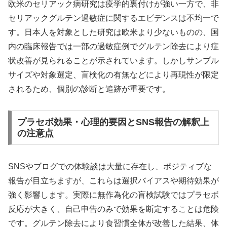
欧米のセリアック病研究は疫学的裏付けが強い一方で、非
セリアックグルテン過敏症に関するエビデンスは不均一で
す。日本人を対象とした研究は欧米より少ないものの、国
内の臨床報告では一部の過敏症例でグルテン除去により症
状改善が見られることが示されています。しかしサンプル
サイズや対象選定、盲検化の有無などにより再現性が限定
されるため、個別の診断と追跡が重要です。
プラセボ効果・心理的要因とSNS報告の解釈上
の注意点
SNSやブログでの体験談は大量に存在し、ポジティブな
報告が目立ちますが、これらは選択バイアスや期待効果が
強く影響します。実際に無作為化の盲検試験ではプラセボ
反応が大きく、自己申告のみで効果を断定することは危険
です。グルテン除去により食習慣全体が改善した結果、体