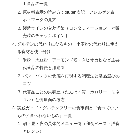
工食品の一覧
原材料表示の読み方：gluten表記・アレルゲン表
示・マークの見方
製造ラインの交差汚染（コンタミネーション）と販
売時のチェックポイント
グルテンの代わりになるもの：小麦粉の代わりに使え
る食材と使い分け
米粉・大豆粉・アーモンド粉・タピオカ粉など主要
代替品の特徴と用途例
パン・パスタの食感を再現する調理法と製品選びの
コツ
代替品ごとの栄養差（たんぱく質・カロリー・ミネ
ラル）と健康面の考慮
実践ガイド：グルテンフリーの食事例と『食べていい
もの／食べれないもの』一覧
朝・昼・夜の具体的メニュー例（和食ベース・洋食
アレンジ）