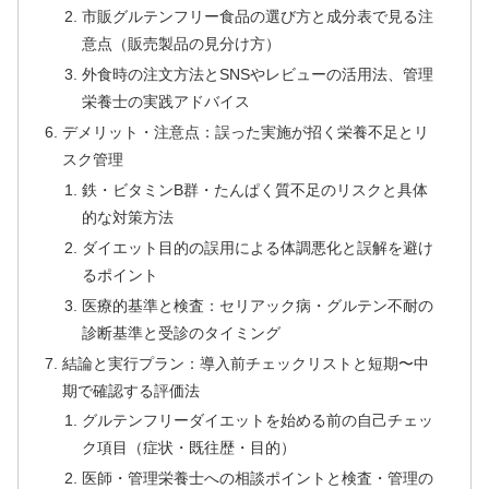
市販グルテンフリー食品の選び方と成分表で見る注
意点（販売製品の見分け方）
外食時の注文方法とSNSやレビューの活用法、管理
栄養士の実践アドバイス
デメリット・注意点：誤った実施が招く栄養不足とリ
スク管理
鉄・ビタミンB群・たんぱく質不足のリスクと具体
的な対策方法
ダイエット目的の誤用による体調悪化と誤解を避け
るポイント
医療的基準と検査：セリアック病・グルテン不耐の
診断基準と受診のタイミング
結論と実行プラン：導入前チェックリストと短期〜中
期で確認する評価法
グルテンフリーダイエットを始める前の自己チェッ
ク項目（症状・既往歴・目的）
医師・管理栄養士への相談ポイントと検査・管理の