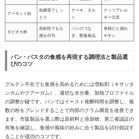
低糖質でしっ
ケーキ、タル
ナッツアレル
アーモンド粉
とり
ト
ギー注意
高粘性でもち
パンのつな
単独だと崩れ
タピオカ粉
感を付与
ぎ、餅風食品
やすい
パン・パスタの食感を再現する調理法と製品選
びのコツ
グルテン不在でも食感を高めるためには増粘剤（キサンタ
ンガムやグアーガム）、適切な水分量、加熱プロファイル
の調整が鍵です。パンではイースト発酵時間を調整し、複
数の粉をブレンドすることで内部のクラム構造を改善でき
ます。市販製品を選ぶ際は原材料と添加物、第三者認証の
有無を確認し、食感や風味の好みに合う製品を試行錯誤す
ることが成功のコツです。