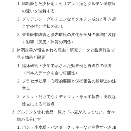
腸粘膜と免疫反応：セリアック病とグルテン過敏症
の違いを理解する
グリアジン・グルテニンなどグルテン成分が引き起
こす炎症と症状の流れ
栄養吸収障害と腸内環境の変化が全身の体調に及ぼ
す影響（疾患・体質の関係）
体調改善が報告される理由：研究データと臨床報告で
見る効果と限界
臨床研究・疫学で示された効果例と再現性の限界
（日本人データを含む可能性）
プラセボ効果・心理的要因とSNS報告の解釈上の注
意点
メリットだけでなくデメリットを示す報告：過度な
除去による問題点
グルテンを含む食品一覧と『小麦が入ってない』食べ
物の見分け方
パン・小麦粉・パスタ・クッキーなど注意すべき加