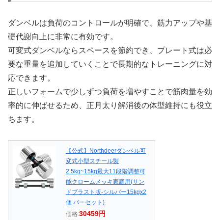
ダンベルは負荷のコントロールが明確で、筋力アップや基
礎代謝向上に非常に有効です。
可変式ダンベルならスペースを節約でき、プレート式は必
要な重量を追加していくことで長期的なトレーニングに対
応できます。
正しいフォームで少しずつ負荷を増やすことで筋肉量を効
率的に伸ばせるため、正月太り解消後の体型維持にも役立
ちます。
【公式】Northdeerダンベル可
変式小型スチール製
2.5kg~15kg最大11段階調整可
能クロームメッキ家庭用(サン
ドブラスト版-シルバー15kgx2
個 バーセット)
30459円
価格: