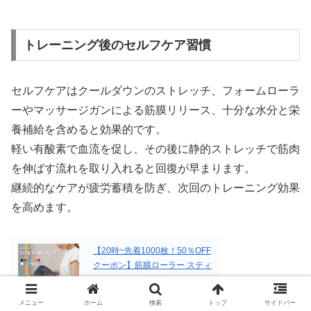
トレーニング後のセルフケア習慣
セルフケアはクールダウンのストレッチ、フォームローラ
ーやマッサージガンによる筋膜リリース、十分な水分と栄
養補給を含めると効果的です。
軽い有酸素で血流を促し、その後に静的ストレッチで筋肉
を伸ばす流れを取り入れると回復が早まります。
継続的なケアが疲労蓄積を防ぎ、次回のトレーニング効果
を高めます。
【20時~先着1000枚！50％OFF
クーポン】筋膜ローラー スティ
ック ローラー 筋膜リリース ロ
ーラー フォームローラー ステ
メニュー
ホーム
検索
トップ
サイドバー
ィック 足 背中 筋肉 ほぐしロー