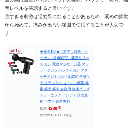
音レベルを確認すると良いです。
強すぎる刺激は逆効果になることがあるため、弱めの振動
から始めて、痛みが出ない範囲で使用することが大切で
す。
★楽天1位★【激アツ価格・ク
ーポンで3,680円】 筋膜リリー
ス ガン 電動マッサージ器 マッ
サージガン ハンディガン アタ
ッチメント 6レベル調節 全身ケ
ア リラックス ストレス解消 軽
量 筋膜 筋肉 全身用 健康グッズ
トレーニング ハンディ 男女兼
用 ギフト 送料無料
4280円
価格:
(2025/12/19 15:18時点)