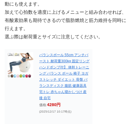
動にも使えます。
加えて心拍数を適度に上げるメニューと組み合わせれば、
有酸素効果も期待できるので脂肪燃焼と筋力維持を同時に
行えます。
選ぶ際は耐荷重とサイズに注意してください。
バランスボール 55cm アンチバ
ースト 耐荷重300kg 固定リング
ハンドポンプ付】 体幹トレーニ
ング バランス ボール 椅子 ヨガ
ストレッチ ダイエット 骨盤 バ
ランスディスク 腹筋 健康器具
宅トレ 赤ちゃん寝かしつけ 産
後 自宅
4280円
価格:
(2025/12/17 10:17時点)