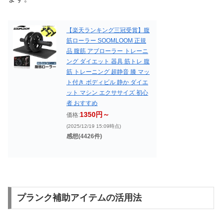
【楽天ランキング三冠受賞】腹
筋ローラー SOOMLOOM 正規
品 腹筋 アブローラー トレーニ
ング ダイエット 器具 筋トレ 腹
筋 トレーニング 超静音 膝 マッ
ト付き ボディビル 静か ダイエ
ット マシン エクササイズ 初心
者 おすすめ
1350円～
価格:
(2025/12/19 15:09時点)
感想(4426件)
プランク補助アイテムの活用法