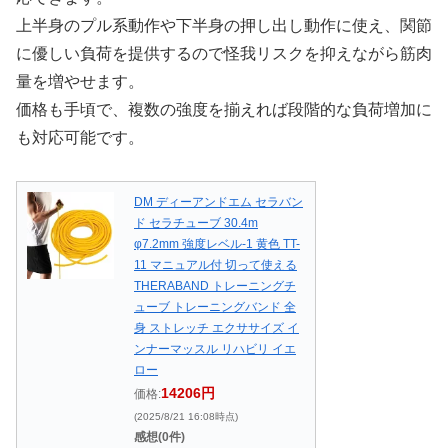
上半身のプル系動作や下半身の押し出し動作に使え、関節
に優しい負荷を提供するので怪我リスクを抑えながら筋肉
量を増やせます。
価格も手頃で、複数の強度を揃えれば段階的な負荷増加に
も対応可能です。
DM ディーアンドエム セラバン
ド セラチューブ 30.4m
φ7.2mm 強度レベル-1 黄色 TT-
11 マニュアル付 切って使える
THERABAND トレーニングチ
ューブ トレーニングバンド 全
身 ストレッチ エクササイズ イ
ンナーマッスル リハビリ イエ
ロー
14206円
価格:
(2025/8/21 16:08時点)
感想(0件)