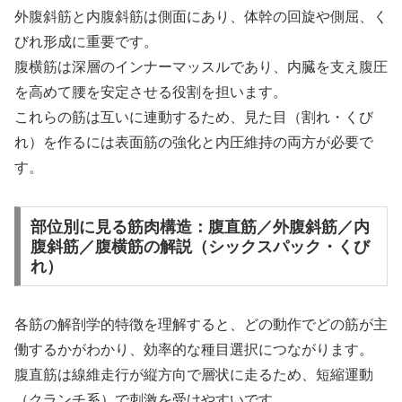
外腹斜筋と内腹斜筋は側面にあり、体幹の回旋や側屈、く
びれ形成に重要です。
腹横筋は深層のインナーマッスルであり、内臓を支え腹圧
を高めて腰を安定させる役割を担います。
これらの筋は互いに連動するため、見た目（割れ・くび
れ）を作るには表面筋の強化と内圧維持の両方が必要で
す。
部位別に見る筋肉構造：腹直筋／外腹斜筋／内
腹斜筋／腹横筋の解説（シックスパック・くび
れ）
各筋の解剖学的特徴を理解すると、どの動作でどの筋が主
働するかがわかり、効率的な種目選択につながります。
腹直筋は線維走行が縦方向で層状に走るため、短縮運動
（クランチ系）で刺激を受けやすいです。