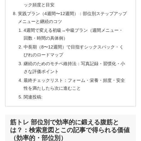
ック頻度と目安
実践プラン（4週間〜12週間）：部位別ステップアップ
メニューと継続のコツ
4週間で変える初級→中級プラン（週間メニュー・
回数・時間の具体例）
中長期（8〜12週間）で目指すシックスパック・く
びれのロードマップ
継続のためのモチベ維持法：写真記録・習慣化・小
さな評価ポイント
最終チェックリスト：フォーム・栄養・頻度・安全
性を満たしたら次に進むこと
関連投稿:
筋トレ 部位別で効率的に鍛える腹筋と
は？：検索意図とこの記事で得られる価値
（効率的・部位別）