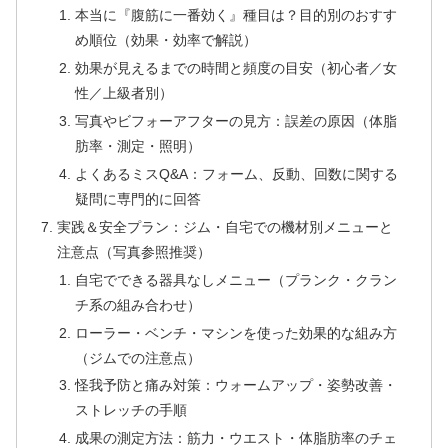
本当に『腹筋に一番効く』種目は？目的別のおすす
め順位（効果・効率で解説）
効果が見えるまでの時間と頻度の目安（初心者／女
性／上級者別）
写真やビフォーアフターの見方：誤差の原因（体脂
肪率・測定・照明）
よくあるミスQ&A：フォーム、反動、回数に関する
疑問に専門的に回答
実践＆安全プラン：ジム・自宅での機材別メニューと
注意点（写真参照推奨）
自宅でできる器具なしメニュー（プランク・クラン
チ系の組み合わせ）
ローラー・ベンチ・マシンを使った効果的な組み方
（ジムでの注意点）
怪我予防と痛み対策：ウォームアップ・姿勢改善・
ストレッチの手順
成果の測定方法：筋力・ウエスト・体脂肪率のチェ