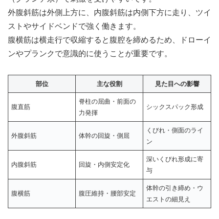
外腹斜筋は外側上方に、内腹斜筋は内側下方に走り、ツイ
ストやサイドベンドで強く働きます。
腹横筋は横走行で収縮すると腹腔を締めるため、ドローイ
ンやプランクで意識的に使うことが重要です。
部位
主な役割
見た目への影響
脊柱の屈曲・前面の
腹直筋
シックスパック形成
力発揮
くびれ・側面のライ
外腹斜筋
体幹の回旋・側屈
ン
深いくびれ形成に寄
内腹斜筋
回旋・内側安定化
与
体幹の引き締め・ウ
腹横筋
腹圧維持・腰部安定
エストの細見え