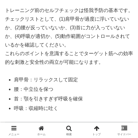
トレーニング前のセルフチェックは怪我予防の基本です。
チェックリストとして、(1)肩甲骨が過度に浮いていない
か、(2)腰が反っていないか、(3)首に力が入っていない
か、(4)呼吸が適切か、(5)動作範囲がコントロールされて
いるかを確認してください。
これらのポイントを意識することでターゲット筋への効率
的な刺激と安全性の両立が可能になります。
肩甲骨：リラックスして固定
腰：中立位を保つ
首：顎を引きすぎず呼吸を確保
呼吸：収縮時に吐く
脂肪を落とす栄養戦略：筋肉を見せるため
メニュー
ホーム
検索
トップ
サイドバー
の食事・摂取すべき栄養素