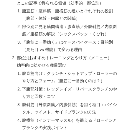
とこの記事で得られる価値（効率的・部位別）
腹直筋・腹斜筋・腹横筋の違いとそれぞれの役割
（腹部・体幹・内臓との関係）
部位別に見る筋肉構造：腹直筋／外腹斜筋／内腹斜
筋／腹横筋の解説（シックスパック・くびれ）
『腹筋に一番効く』はケースバイケース：目的別
（見た目 vs 機能）で変わる理由
部位別おすすめトレーニングとやり方（メニュー）—
効率的に効かせる種目選び
腹直筋向け：クランチ・シットアップ・ローラーの
やり方とフォーム（腹筋に一番効くのは？）
下腹部対策：レッグレイズ・リバースクランチのや
り方と回数・コツ
腹斜筋（外腹斜筋／内腹斜筋）を狙う種目：バイシ
クル、ツイスト、サイドプランクの方法
腹横筋（インナーマッスル）を鍛えるドローインと
プランクの実践ポイント