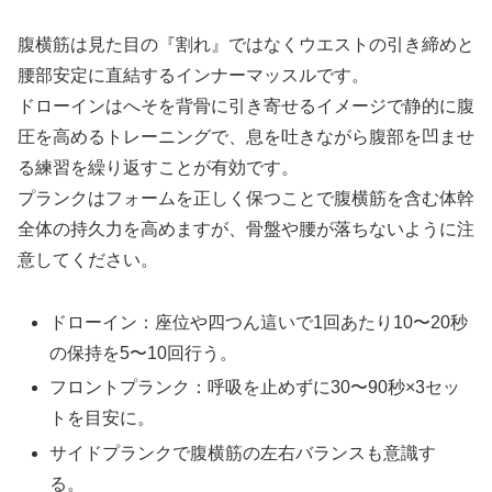
腹横筋は見た目の『割れ』ではなくウエストの引き締めと
腰部安定に直結するインナーマッスルです。
ドローインはへそを背骨に引き寄せるイメージで静的に腹
圧を高めるトレーニングで、息を吐きながら腹部を凹ませ
る練習を繰り返すことが有効です。
プランクはフォームを正しく保つことで腹横筋を含む体幹
全体の持久力を高めますが、骨盤や腰が落ちないように注
意してください。
ドローイン：座位や四つん這いで1回あたり10〜20秒
の保持を5〜10回行う。
フロントプランク：呼吸を止めずに30〜90秒×3セッ
トを目安に。
サイドプランクで腹横筋の左右バランスも意識す
る。