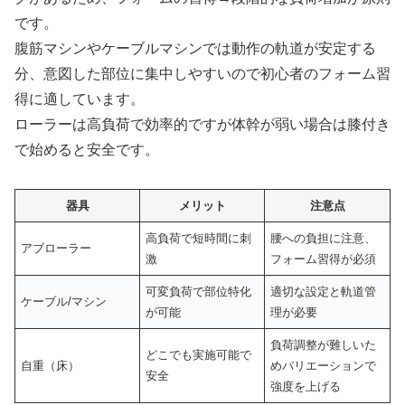
です。
腹筋マシンやケーブルマシンでは動作の軌道が安定する
分、意図した部位に集中しやすいので初心者のフォーム習
得に適しています。
ローラーは高負荷で効率的ですが体幹が弱い場合は膝付き
で始めると安全です。
器具
メリット
注意点
高負荷で短時間に刺
腰への負担に注意、
アブローラー
激
フォーム習得が必須
可変負荷で部位特化
適切な設定と軌道管
ケーブル/マシン
が可能
理が必要
負荷調整が難しいた
どこでも実施可能で
自重（床）
めバリエーションで
安全
強度を上げる