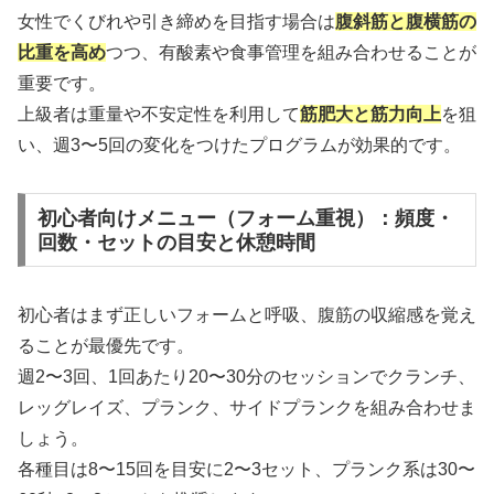
女性でくびれや引き締めを目指す場合は
腹斜筋と腹横筋の
比重を高め
つつ、有酸素や食事管理を組み合わせることが
重要です。
上級者は重量や不安定性を利用して
筋肥大と筋力向上
を狙
い、週3〜5回の変化をつけたプログラムが効果的です。
初心者向けメニュー（フォーム重視）：頻度・
回数・セットの目安と休憩時間
初心者はまず正しいフォームと呼吸、腹筋の収縮感を覚え
ることが最優先です。
週2〜3回、1回あたり20〜30分のセッションでクランチ、
レッグレイズ、プランク、サイドプランクを組み合わせま
しょう。
各種目は8〜15回を目安に2〜3セット、プランク系は30〜