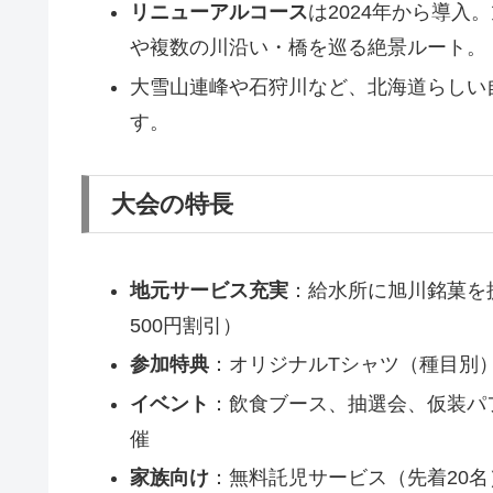
リニューアルコース
は2024年から導
や複数の川沿い・橋を巡る絶景ルート。
大雪山連峰や石狩川など、北海道らしい
す。
大会の特長
地元サービス充実
：給水所に旭川銘菓を
500円割引）
参加特典
：オリジナルTシャツ（種目別
イベント
：飲食ブース、抽選会、仮装パ
催
家族向け
：無料託児サービス（先着20名