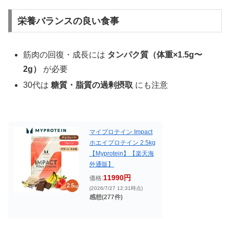
栄養バランスの良い食事
筋肉の回復・成長には
タンパク質（体重×1.5g〜
2g）
が必要
30代は
糖質・脂質の過剰摂取
にも注意
マイプロテイン Impact
ホエイプロテイン 2.5kg
【Myprotein】【楽天海
外通販】
11990円
価格:
(2026/7/27 12:31時点)
感想(277件)