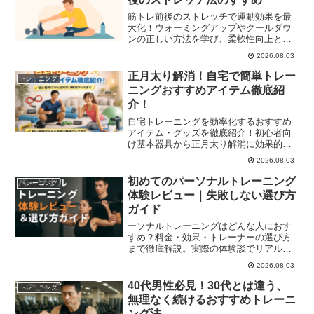
筋トレ前後のストレッチで運動効果を最
大化！ウォーミングアップやクールダウ
ンの正しい方法を学び、柔軟性向上と疲
労回復を実現しましょう。
2026.08.03
正月太り解消！自宅で簡単トレー
トレーニング
ニングおすすめアイテム徹底紹
介！
自宅トレーニングを効率化するおすすめ
アイテム・グッズを徹底紹介！初心者向
け基本器具から正月太り解消に効果的な
下半身・体幹トレーニング用品、継続し
2026.08.03
やすい便利グッズまでわかりやすく解説
します。
初めてのパーソナルトレーニング
トレーニング
体験レビュー｜失敗しない選び方
ガイド
ーソナルトレーニングはどんな人におす
すめ？料金・効果・トレーナーの選び方
まで徹底解説。実際の体験談でリアルな
メリットを紹介します。
2026.08.03
40代男性必見！30代とは違う、
トレーニング
無理なく続けるおすすめトレーニ
ング法