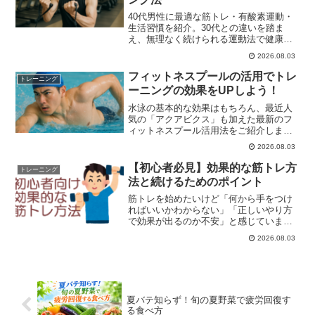
40代男性に最適な筋トレ・有酸素運動・
生活習慣を紹介。30代との違いを踏ま
え、無理なく続けられる運動法で健康的
な体を実現！
2026.08.03
フィットネスプールの活用でトレ
トレーニング
ーニングの効果をUPしよう！
水泳の基本的な効果はもちろん、最近人
気の「アクアビクス」も加えた最新のフ
ィットネスプール活用法をご紹介しま
す。
2026.08.03
【初心者必見】効果的な筋トレ方
トレーニング
法と続けるためのポイント
筋トレを始めたいけど「何から手をつけ
ればいいかわからない」「正しいやり方
で効果が出るのか不安」と感じていませ
んか？この記事では、筋トレ初心者が安
2026.08.03
心して取り組める効果的なトレーニング
方法と、長く続けるためのコツを詳しく
解説します。
夏バテ知らず！旬の夏野菜で疲労回復す
る食べ方