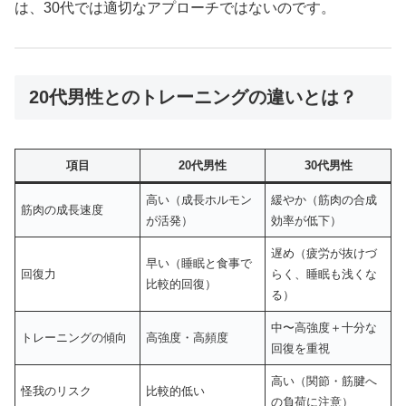
は、30代では適切なアプローチではないのです。
20代男性とのトレーニングの違いとは？
項目
20代男性
30代男性
高い（成長ホルモン
緩やか（筋肉の合成
筋肉の成長速度
が活発）
効率が低下）
遅め（疲労が抜けづ
早い（睡眠と食事で
回復力
らく、睡眠も浅くな
比較的回復）
る）
中〜高強度＋十分な
トレーニングの傾向
高強度・高頻度
回復を重視
高い（関節・筋腱へ
怪我のリスク
比較的低い
の負荷に注意）