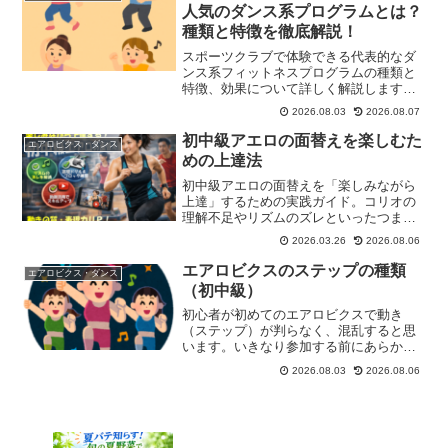
ップしたい方におすすめの記事です。
人気のダンス系プログラムとは？
種類と特徴を徹底解説！
スポーツクラブで体験できる代表的なダ
ンス系フィットネスプログラムの種類と
特徴、効果について詳しく解説します。
初心者にも安心して参加できるプログラ
2026.08.03
2026.08.07
ムも紹介しますので、ぜひご参考くださ
い！
初中級アエロの面替えを楽しむた
エアロビクス・ダンス
めの上達法
初中級アエロの面替えを「楽しみながら
上達」するための実践ガイド。コリオの
理解不足やリズムのズレといったつまず
きの原因を解消し、基礎ドリルやブロッ
2026.03.26
2026.08.06
ク練習、動画活用で着実にスキルアッ
プ。動きの質と表現力を高めたい方に最
エアロビクスのステップの種類
エアロビクス・ダンス
適です。
（初中級）
初心者が初めてのエアロビクスで動き
（ステップ）が判らなく、混乱すると思
います。いきなり参加する前にあらかじ
めステップの名前とその動きを覚えてお
2026.08.03
2026.08.06
けばスムーズに動けると思います。以下
に主なステップの名前とその動きを説明
します。