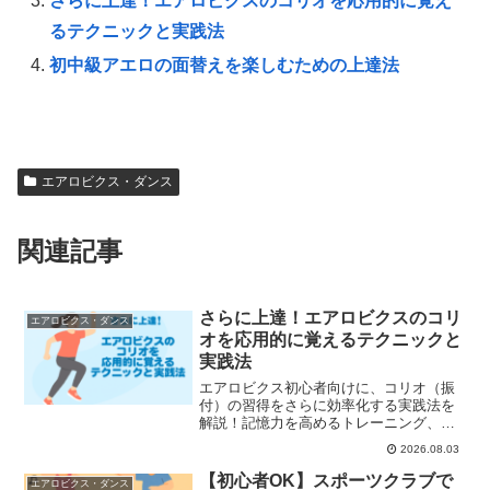
さらに上達！エアロビクスのコリオを応用的に覚え
るテクニックと実践法
初中級アエロの面替えを楽しむための上達法
エアロビクス・ダンス
関連記事
さらに上達！エアロビクスのコリ
エアロビクス・ダンス
オを応用的に覚えるテクニックと
実践法
エアロビクス初心者向けに、コリオ（振
付）の習得をさらに効率化する実践法を
解説！記憶力を高めるトレーニング、イ
メージトレーニングや仲間との練習法、
2026.08.03
上級者へのステップアップ術まで徹底紹
介。楽しみながら振り覚えをスピードア
【初心者OK】スポーツクラブで
エアロビクス・ダンス