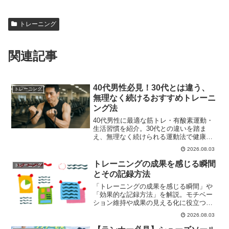
トレーニング
関連記事
40代男性必見！30代とは違う、
トレーニング
無理なく続けるおすすめトレーニ
ング法
40代男性に最適な筋トレ・有酸素運動・
生活習慣を紹介。30代との違いを踏ま
え、無理なく続けられる運動法で健康的
な体を実現！
2026.08.03
トレーニングの成果を感じる瞬間
トレーニング
とその記録方法
「トレーニングの成果を感じる瞬間」や
「効果的な記録方法」を解説。モチベー
ション維持や成果の見える化に役立つヒ
ントを紹介します。
2026.08.03