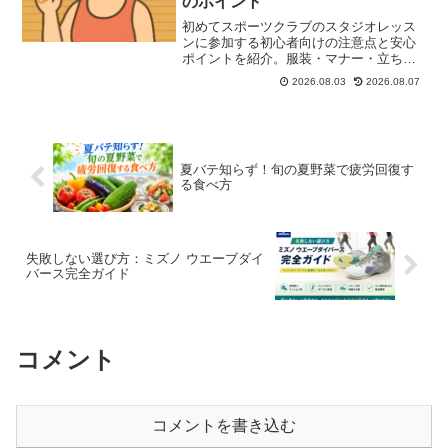
のポイント
初めてスポーツクラブのスタジオレッス
ンに参加する初心者向けの注意点と安心
ポイントを紹介。服装・マナー・立ち位
置・心構えなど、知っておきたい7つのコ
2026.08.03
2026.08.07
ツを徹底解説！
夏バテ知らず！旬の夏野菜で疲労回復す
る食べ方
失敗しない選び方：ミズノ ウエーブダイ
バース完全ガイド
コメント
コメントを書き込む