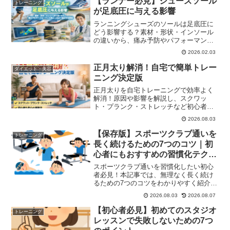
【ランナー必見】シューズソール
トレーニング
が足底圧に与える影響
ランニングシューズのソールは足底圧に
どう影響する？素材・形状・インソール
の違いから、痛み予防やパフォーマンス
向上に役立つ選び方を論文ベースで解
2026.02.03
説。
正月太り解消！自宅で簡単トレー
ダイエット・美容
ニング決定版
正月太りを自宅トレーニングで効率よく
解消！原因や影響を解説し、スクワッ
ト・プランク・ストレッチなど初心者で
も続けやすい運動法と食事管理、習慣化
2026.08.03
のコツまで詳しく紹介します。
【保存版】スポーツクラブ通いを
トレーニング
長く続けるための7つのコツ｜初
心者にもおすすめの習慣化テクニ
ック
スポーツクラブ通いを習慣化したい初心
者必見！本記事では、無理なく長く続け
るための7つのコツをわかりやすく紹介。
継続が難しい理由とその対策、モチベー
2026.08.03
2026.08.07
ション維持のテクニックまで網羅した保
存版ガイドです。
【初心者必見】初めてのスタジオ
トレーニング
レッスンで失敗しないための7つ